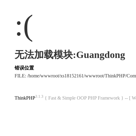
:(
无法加载模块:Guangdong
错误位置
FILE: /home/wwwroot/xs18152161/wwwroot/ThinkPHP/Com
3.1.3
ThinkPHP
{ Fast & Simple OOP PHP Framework } -- 