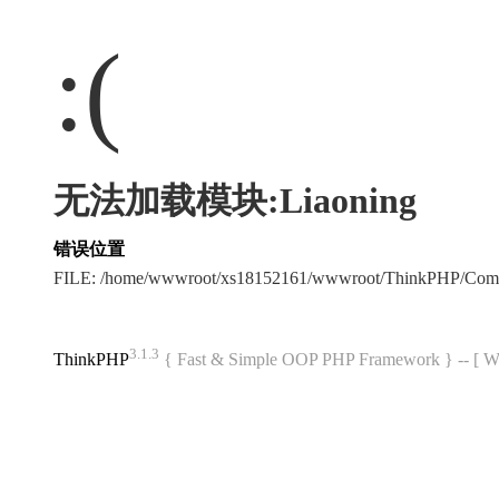
:(
无法加载模块:Liaoning
错误位置
FILE: /home/wwwroot/xs18152161/wwwroot/ThinkPHP/Com
3.1.3
ThinkPHP
{ Fast & Simple OOP PHP Framework } -- 