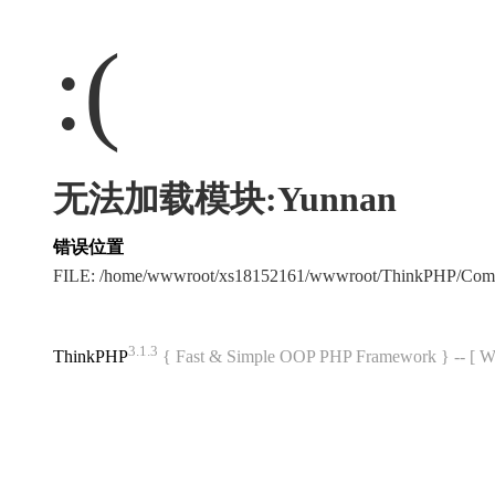
:(
无法加载模块:Yunnan
错误位置
FILE: /home/wwwroot/xs18152161/wwwroot/ThinkPHP/Com
3.1.3
ThinkPHP
{ Fast & Simple OOP PHP Framework } -- 