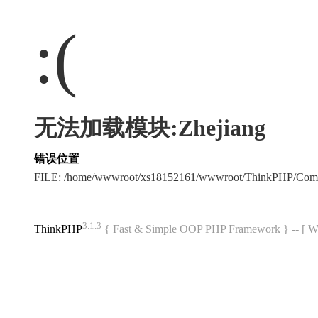
:(
无法加载模块:Zhejiang
错误位置
FILE: /home/wwwroot/xs18152161/wwwroot/ThinkPHP/Com
3.1.3
ThinkPHP
{ Fast & Simple OOP PHP Framework } -- 