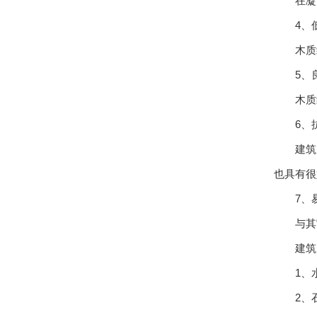
在凝固
4、低
木质纤
5、良
木质纤维
6、抗
建筑用
也具有很
7、易
与其它
建筑用
1、水泥
2、石膏