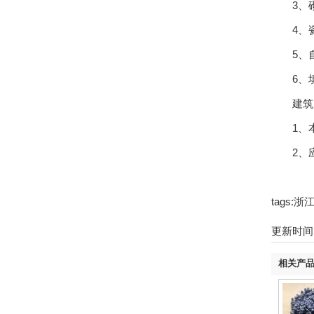
3、砌筑
4、瓷砖
5、自流
6、填缝
建筑用
1、本产
2、应
tags
更新时间：2
相关产