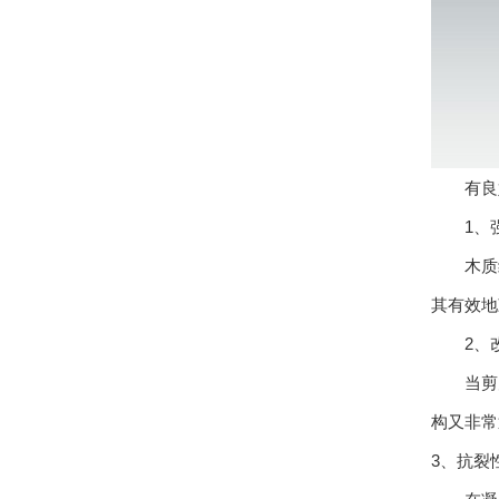
有良
1、强
木质纤维
其有效地
2、改
当剪力作
构又非常
3、抗裂