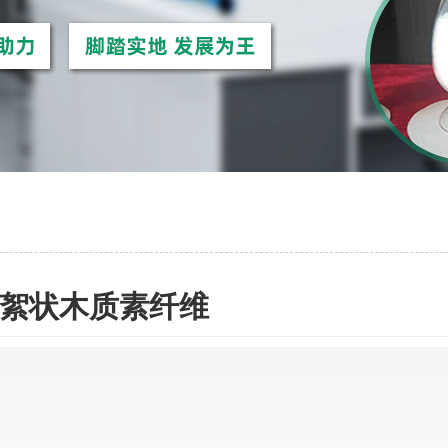
絮状木质素纤维