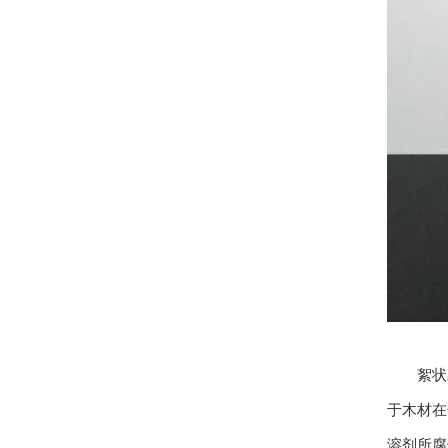
絮状木
于木材在
溶剂所腐