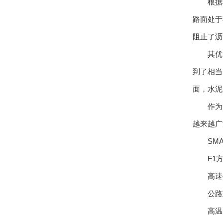
根据权威
路面处于
阻止了沥
其优良
到了相当
面，水泥
作为一
越来越广
SMA
F1方
高速公
公路重
高温多