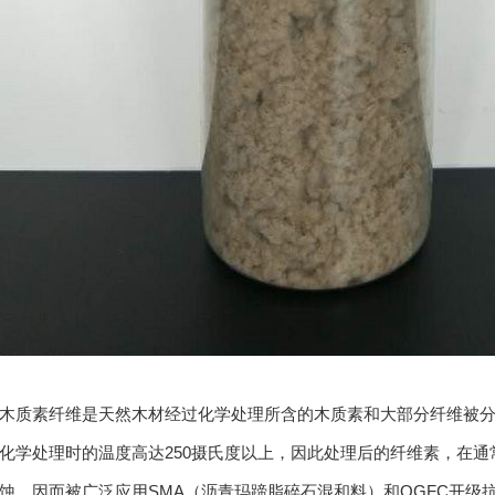
质素纤维是天然木材经过化学处理所含的木质素和大部分纤维被分
化学处理时的温度高达250摄氏度以上，因此处理后的纤维素，在
蚀，因而被广泛应用SMA（沥青玛蹄脂碎石混和料）和OGFC开级