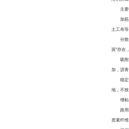
主要
加筋作
土工布等
分散作
斑”存在
吸附及
加，沥青
稳定作
地，不致
增粘作
路用工
质素纤维