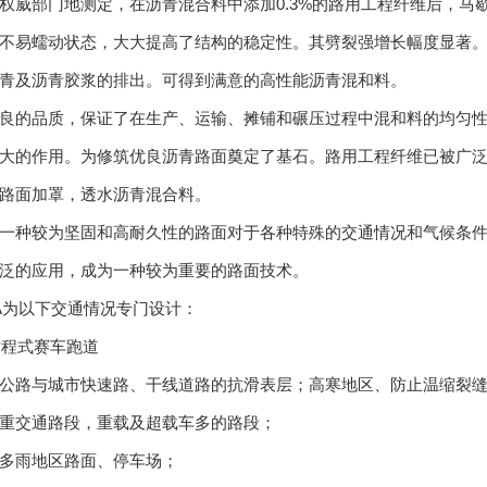
部门地测定，在沥青混合料中添加0.3%的路用工程纤维后，马
不易蠕动状态，大大提高了结构的稳定性。其劈裂强增长幅度显著
青及沥青胶浆的排出。可得到满意的高性能沥青混和料。
的品质，保证了在生产、运输、摊铺和碾压过程中混和料的均匀性
大的作用。为修筑优良沥青路面奠定了基石。路用工程纤维已被广泛
路面加罩，透水沥青混合料。
种较为坚固和高耐久性的路面对于各种特殊的交通情况和气候条件都
泛的应用，成为一种较为重要的路面技术。
为以下交通情况专门设计：
程式赛车跑道
路与城市快速路、干线道路的抗滑表层；高寒地区、防止温缩裂缝
交通路段，重载及超载车多的路段；
雨地区路面、停车场；